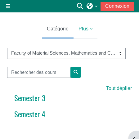
Passer au contenu principal
Activer/désactiver la
Connexion
Panneau latéral
Catégorie
Plus
Catégories de cours
Rechercher des cours
Rechercher des cours
Tout déplier
Semester 3
Semester 4
Ouv